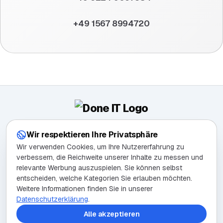
+49 1567 8994720
Wir liefern planbare Leads. Wir bauen Webseiten, die
Wir respektieren Ihre Privatsphäre
verkaufen. Wir übernehmen Ihre Kundenkommunikation. Alles
Wir verwenden Cookies, um Ihre Nutzererfahrung zu
aus einer Hand.
verbessern, die Reichweite unserer Inhalte zu messen und
relevante Werbung auszuspielen. Sie können selbst
entscheiden, welche Kategorien Sie erlauben möchten.
Weitere Informationen finden Sie in unserer
LEISTUNGEN
Datenschutzerklärung
.
Webdesign
Alle akzeptieren